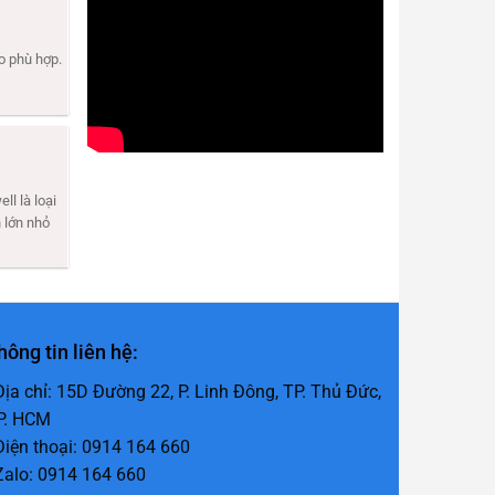
o phù hợp.
ll là loại
 lớn nhỏ
hông tin liên hệ:
 Địa chỉ: 15D Đường 22, P. Linh Đông, TP. Thủ Đức,
P. HCM
 Điện thoại: 0914 164 660
 Zalo: 0914 164 660