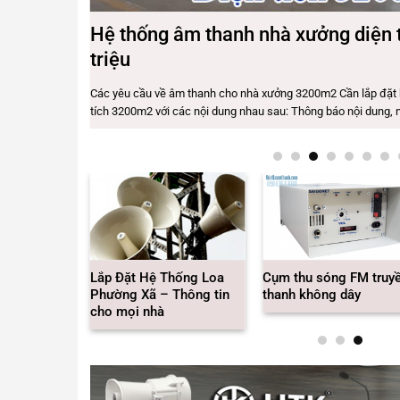
a
Hệ thống âm thanh nhà xưởng diện 
triệu
ó nhiều phòng
...
Các yêu cầu về âm thanh cho nhà xưởng 3200m2 Cần lắp đặt 
tích 3200m2 với các nội dung nhau sau: Thông báo nội dung, n
Thiết Bị
Lắp Đặt Hệ Thống Loa
Cụm thu sóng FM truy
 Không Dây
Phường Xã – Thông tin
thanh không dây
ng xã
cho mọi nhà