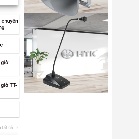
– chuyên
ng
ọc
 giờ
 giờ TT-
 tất cả