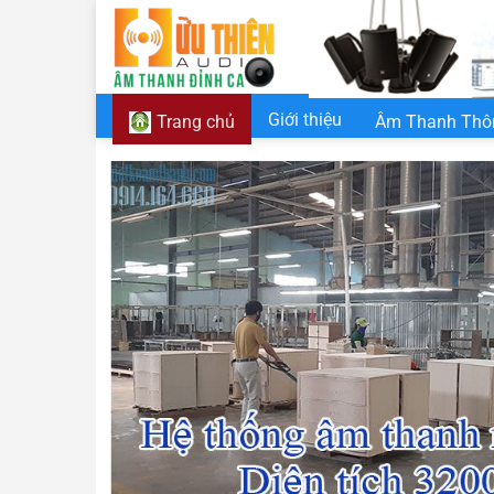
Chuyển
đến
nội
dung
Giới thiệu
Âm Thanh Thô
Trang chủ