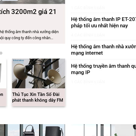
1 CÁC BÌNH LUẬN
tích 3200m2 giá 21
Bảo Trì Sửa chữa Hệ
Hệ thống âm thanh IP ET-207
Cộng
pháp tối ưu nhất hiện nay
hệ thống âm thanh nhà xưởng diện
Công ty bạn đang cần bảo trì sửa chữ
4 CÁC BÌNH LUẬN
ội quy công ty đến công nhân...
đối tác chuyên nghiệp về mảng này
THÔNG...
Hệ thống âm thanh nhà xưở
mạng internet
Hệ thống truyền âm thanh q
mạng IP
1 CÁC BÌNH LUẬN
ền
Thủ Tục Xin Tần Số Đài
Các dải băng tần đài
phát thanh không dây FM
truyền thanh không dây
FM