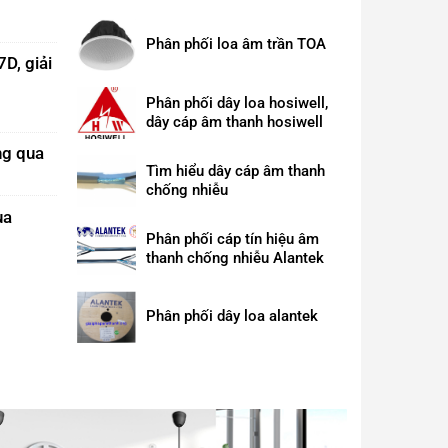
 Thống Âm Thanh Thông Báo Công
Lắp đặt 
Phân phối loa âm trần TOA
D, giải
Vũng Tà
Phân phối dây loa hosiwell,
a hệ thống âm thanh thông báo công cộng. Bạn đang cần tìm
Giới thiệu dị
dây cáp âm thanh hosiwell
? GIỚI THIỆU DỊCH VỤ BẢO TRÌ HỆ THỐNG ÂM THANH
rộng lớn, và c
ng qua
Tìm hiểu dây cáp âm thanh
chống nhiễu
ua
Phân phối cáp tín hiệu âm
thanh chống nhiễu Alantek
Phân phối dây loa alantek