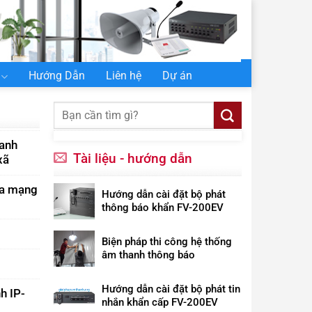
Hướng Dẫn
Liên hệ
Dự án
P
hanh
Tài liệu - hướng dẫn
xã
ua mạng
Hướng dẫn cài đặt bộ phát
thông báo khẩn FV-200EV
Biện pháp thi công hệ thống
âm thanh thông báo
Hướng dẫn cài đặt bộ phát tin
h IP-
nhắn khẩn cấp FV-200EV