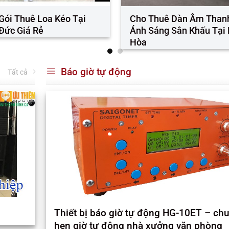
Dàn Âm Thanh Sân
Cho Thuê Dàn Âm Thanh
uận 9
Ánh Sáng tại Thủ Đức
Báo giờ tự động
Tất cả
Thiết bị báo giờ tự động HG-10ET – ch
hẹn giờ tự động nhà xưởng văn phòng