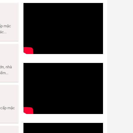
cấp mặc
c...
ớn, nhà
ểm...
n cấp mặc