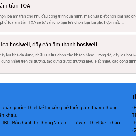
 âm trần TOA
ọn loa âm trần cho nhu cầu công trình của mình, mà chưa biết chọn loại nào ch
phối loa âm trần TOA sẽ tư vấn cho bạn lựa chọn loại loa phù hợp nhất. ...
 loa hosiwell, dây cáp âm thanh hosiwell
 dây loa khá đa dạng, nhiều sự lựa chọn cho khách hàng. Trong đó, dây loa hosiwe
 dùng nhiều trên thị trường, tạo dựng được thương hiệu. Rất nhiều các công trình
T
 phân phối - Thiết kế thi công hệ thống âm thanh thông
-
ân khấu.
T
 JBL. Bảo hành hệ thống 2 năm - Tư vấn - thiết kế - khảo
-
-