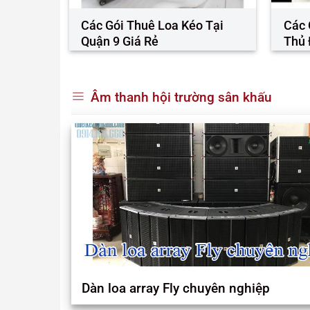
Cho Thuê Dàn Âm Thanh Sân
Cho Thuê 
n
Khấu Tại TP HCM
Khấu Tại Q
Âm thanh hội trường sân khấu
Dàn loa array Fly chuyên nghiệp