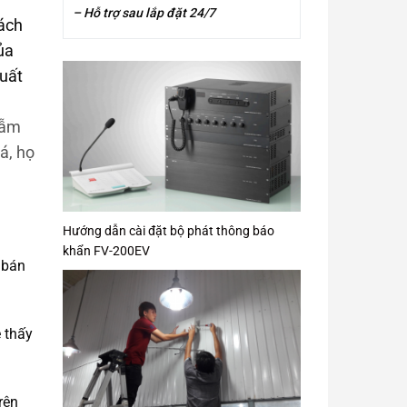
– Hỗ trợ sau lắp đặt 24/7
rách
ủa
suất
gẫm
uá, họ
Hướng dẫn cài đặt bộ phát thông báo
khẩn FV-200EV
 bán
 thấy
rên