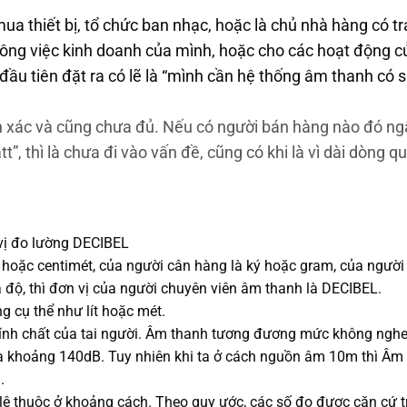
mua thiết bị, tổ chức ban nhạc, hoặc là chủ nhà hàng có t
ông việc kinh doanh của mình, hoặc cho các hoạt động c
đầu tiên đặt ra có lẽ là “mình cần hệ thống âm thanh có 
nh xác và cũng chưa đủ. Nếu có người bán hàng nào đó n
t”, thì là chưa đi vào vấn đề, cũng có khi là vì dài dòng q
 vị đo lường DECIBEL
 hoặc centimét, của người cân hàng là ký hoặc gram, của người
là độ, thì đơn vị của người chuyên viên âm thanh là DECIBEL.
g cụ thể như lít hoặc mét.
 tính chất của tai người. Âm thanh tương đương mức không nghe
 là khoảng 140dB. Tuy nhiên khi ta ở cách nguồn âm 10m thì Âm
.
ệ thuộc ở khoảng cách. Theo quy ước, các số đo được căn cứ t