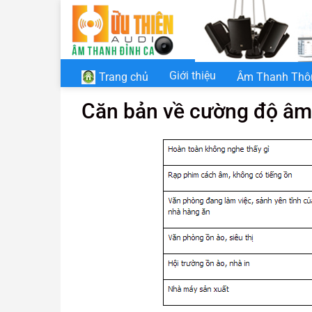
Chuyển
đến
nội
dung
Giới thiệu
Âm Thanh Thô
Trang chủ
Căn bản về cường độ âm