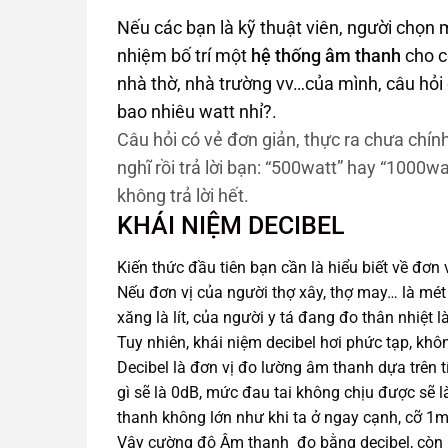
Nếu các bạn là kỹ thuật viên, người chọn 
nhiệm bố trí một
hệ thống âm thanh
cho c
nhà thờ, nhà trường vv…của mình, câu hỏi 
bao nhiêu watt nhỉ?.
Câu hỏi có vẻ đơn giản, thực ra chưa chí
nghĩ rồi trả lời bạn: “500watt” hay “1000wat
không trả lời hết.
KHÁI NIỆM DECIBEL
Kiến thức đầu tiên bạn cần là hiểu biết về đơn
Nếu đơn vị của người thợ xây, thợ may… là mét
xăng là lít, của người y tá đang đo thân nhiệt 
Tuy nhiên, khái niệm decibel hơi phức tạp, khôn
Decibel là đơn vị đo lường âm thanh dựa trên
gì sẽ là 0dB, mức đau tai không chịu được sẽ
thanh không lớn như khi ta ở ngay cạnh, cỡ 1m
Vậy cường độ Âm thanh đo bằng decibel, còn l