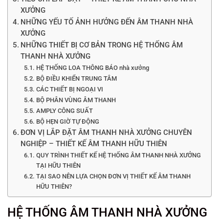
XƯỞNG
NHỮNG YẾU TỐ ẢNH HƯỞNG ĐẾN ÂM THANH NHÀ
XƯỞNG
NHỮNG THIẾT BỊ CƠ BẢN TRONG HỆ THỐNG ÂM
THANH NHÀ XƯỞNG
HỆ THỐNG LOA THÔNG BÁO nhà xưởng
BỘ ĐIỀU KHIỂN TRUNG TÂM
CÁC THIẾT BỊ NGOẠI VI
BỘ PHÂN VÙNG ÂM THANH
AMPLY CÔNG SUẤT
BỘ HẸN GIỜ TỰ ĐỘNG
ĐƠN VỊ LẮP ĐẶT ÂM THANH NHÀ XƯỞNG CHUYÊN
NGHIỆP – THIẾT KẾ ÂM THANH HỮU THIÊN
QUY TRÌNH THIẾT KẾ HỆ THỐNG ÂM THANH NHÀ XƯỞNG
TẠI HỮU THIÊN
TẠI SAO NÊN LỰA CHỌN ĐƠN VỊ THIẾT KẾ ÂM THANH
HỮU THIÊN?
HỆ THỐNG ÂM THANH NHÀ XƯỞNG