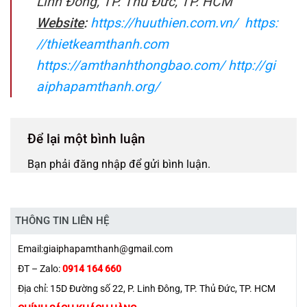
Linh Đông, TP. Thủ Đức, TP. HCM
Website
:
https://huuthien.com.vn/
https:
//thietkeamthanh.com
https://amthanhthongbao.com/
http://gi
aiphapamthanh.org/
Để lại một bình luận
Bạn phải
đăng nhập
để gửi bình luận.
THÔNG TIN LIÊN HỆ
Email:
giaiphapamthanh@gmail.com
ĐT – Zalo:
0914 164 660
Địa chỉ: 15D Đường số 22, P. Linh Đông, TP. Thủ Đức, TP. HCM