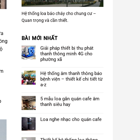
Hệ thống loa báo cháy cho chung cư –
Quan trọng và cần thiết.
ửa
BÀI MỚI NHẤT
hóng
Giải pháp thiết bị thu phát
hộ
thanh thông minh 4G cho
phường xã
âm
Hệ thống âm thanh thông báo
bệnh viện – thiết kế chi tiết từ
a-z
5 mẫu loa gắn quán cafe âm
p
thanh siêu hay
Loa nghe nhạc cho quán cafe