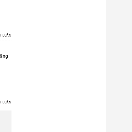
H LUẬN
tầng
H LUẬN