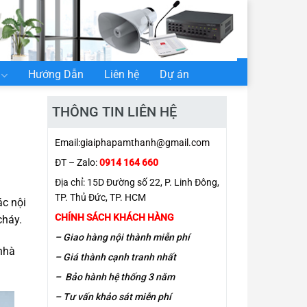
Hướng Dẫn
Liên hệ
Dự án
THÔNG TIN LIÊN HỆ
Email:
giaiphapamthanh@gmail.com
ĐT – Zalo:
0914 164 660
Địa chỉ: 15D Đường số 22, P. Linh Đông,
TP. Thủ Đức, TP. HCM
ác nội
CHÍNH SÁCH KHÁCH HÀNG
cháy.
– Giao hàng nội thành miễn phí
nhà
– Giá thành cạnh tranh nhất
– Bảo hành hệ thống 3 năm
– Tư vấn khảo sát miễn phí