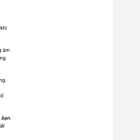
 khi
ng âm
áng
ng.
cố
 bạn.
ải