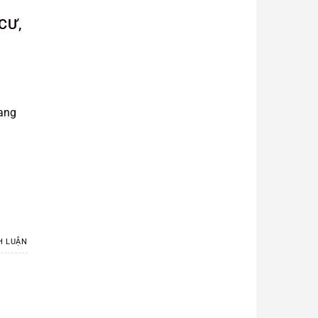
CƯ,
lang
H LUẬN