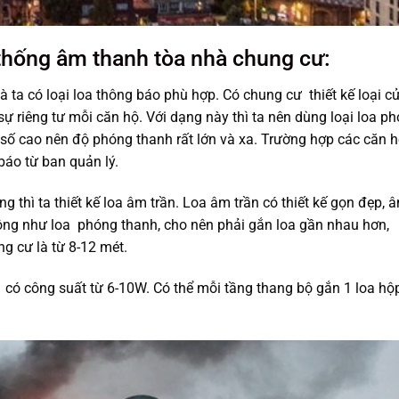
 thống âm thanh tòa nhà chung cư:
ta có loại loa thông báo phù hợp. Có chung cư thiết kế loại c
ự riêng tư mỗi căn hộ. Với dạng này thì ta nên dùng loại loa p
 số cao nên độ phóng thanh rất lớn và xa. Trường hợp các căn 
báo từ ban quản lý.
 thì ta thiết kế loa âm trần. Loa âm trần có thiết kế gọn đẹp, 
ông như loa phóng thanh, cho nên phải gắn loa gần nhau hơn,
g cư là từ 8-12 mét.
p có công suất từ 6-10W. Có thể mỗi tầng thang bộ gắn 1 loa hộ