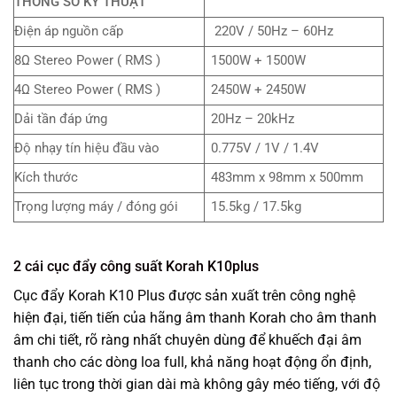
THÔNG SỐ KỸ THUẬT
Điện áp nguồn cấp
220V / 50Hz – 60Hz
8Ω Stereo Power ( RMS )
1500W + 1500W
4Ω Stereo Power ( RMS )
2450W + 2450W
Dải tần đáp ứng
20Hz – 20kHz
Độ nhạy tín hiệu đầu vào
0.775V / 1V / 1.4V
Kích thước
483mm x 98mm x 500mm
Trọng lượng máy / đóng gói
15.5kg / 17.5kg
2 cái cục đẩy công suất Korah K10plus
Cục đẩy Korah K10 Plus được sản xuất trên công nghệ
hiện đại, tiến tiến của hãng âm thanh Korah cho âm thanh
âm chi tiết, rõ ràng nhất chuyên dùng để khuếch đại âm
thanh cho các dòng loa full, khả năng hoạt động ổn định,
liên tục trong thời gian dài mà không gây méo tiếng, với độ