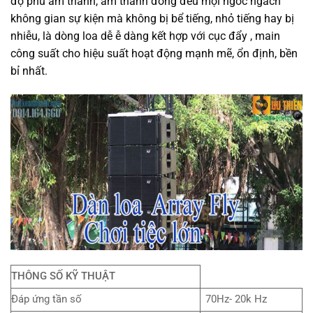
độ phủ âm thanh, âm thanh đồng đều mọi ngóc ngách
không gian sự kiện mà không bị bể tiếng, nhỏ tiếng hay bị
nhiễu, là dòng loa dễ ễ dàng kết hợp với cục đẩy , main
công suất cho hiệu suất hoạt động mạnh mẽ, ổn định, bền
bỉ nhất.
THÔNG SỐ KỸ THUẬT
Đáp ứng tần số
70Hz- 20k Hz