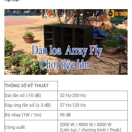
THÔNG SỐ KỸ THUẬT
Dải tần số (-10 dB)
32 Hz-250 Hz
Đáp ứng tần số (± 3 dB)
37 Hz-120 Hz
Độ nhạy (1W / 1m)
99 dB
2000 W / 4000 W / 8000 W
Công suất
(Liên tục / chương trình / Peak)