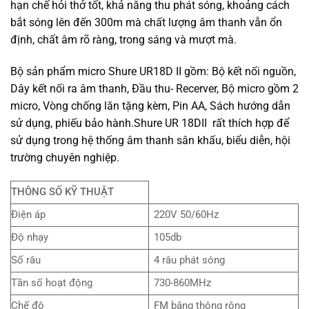
hạn chế hỏi thở tốt, khả năng thu phát sóng, khoảng cách
bắt sóng lên đến 300m mà chất lượng âm thanh vẫn ổn
định, chất âm rõ ràng, trong sáng và mượt mà.
Bộ sản phẩm micro Shure UR18D II gồm: Bộ kết nối nguồn,
Dây kết nối ra âm thanh, Đầu thu- Recerver, Bộ micro gồm 2
micro, Vòng chống lăn tặng kèm, Pin AA, Sách hướng dẫn
sử dụng, phiếu bảo hành.Shure UR 18DII rất thích hợp để
sử dụng trong hệ thống âm thanh sân khấu, biểu diễn, hội
trường chuyên nghiệp.
THÔNG SỐ KỸ THUẬT
Điện áp
220V 50/60Hz
Độ nhạy
105db
Số râu
4 râu phát sóng
Tần số hoạt động
730-860MHz
Chế độ
FM băng thông rộng