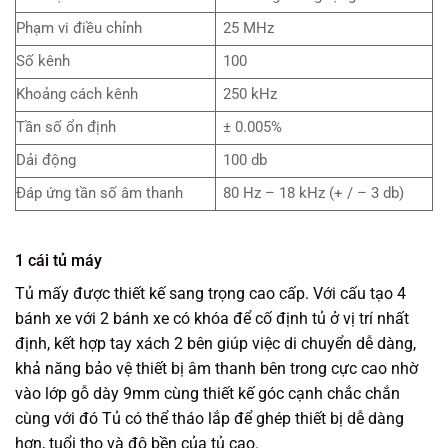
Phạm vi điều chỉnh
25 MHz
Số kênh
100
Khoảng cách kênh
250 kHz
Tần số ổn định
± 0.005%
Dải động
100 db
Đáp ứng tần số âm thanh
80 Hz – 18 kHz (+ / – 3 db)
1 cái tủ máy
Tủ mấy được thiết kế sang trọng cao cấp. Với cấu tạo 4
bánh xe với 2 bánh xe có khóa để cố định tủ ở vị trí nhất
định, kết hợp tay xách 2 bên giúp việc di chuyển dễ dàng,
khả năng bảo vệ thiết bị âm thanh bên trong cực cao nhờ
vào lớp gỗ dày 9mm cùng thiết kế góc cạnh chắc chắn
cùng với đó Tủ có thể tháo lắp để ghép thiết bị dễ dàng
hơn, tuổi thọ và độ bền của tủ cao.