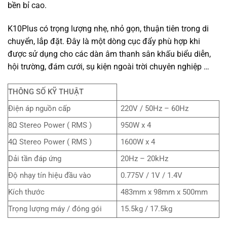
bền bỉ cao.
K10Plus có trọng lượng nhẹ, nhỏ gọn, thuận tiên trong di
chuyển, lắp đặt. Đây là một dòng cục đẩy phù hợp khi
được sử dụng cho các dàn âm thanh sân khấu biểu diễn,
hội trường, đám cưới, sụ kiện ngoài trời chuyên nghiệp …
THÔNG SỐ KỸ THUẬT
Điện áp nguồn cấp
220V / 50Hz – 60Hz
8Ω Stereo Power ( RMS )
950W x 4
4Ω Stereo Power ( RMS )
1600W x 4
Dải tần đáp ứng
20Hz – 20kHz
Độ nhạy tín hiệu đầu vào
0.775V / 1V / 1.4V
Kích thước
483mm x 98mm x 500mm
Trọng lượng máy / đóng gói
15.5kg / 17.5kg