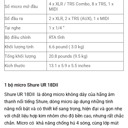
4 x XLR / TRS Combo, 8 x TRS, 1 x
Số micro mở đầu
MIDI
Số đầu ra
2 x XLR, 2 x TRS (AUX), 1 x MIDI
Tai nghe
1 x 1/4 “
Bộ điều chỉnh
RTA tĩnh
Khối lượng tịnh
6.6 pound ( 3.0 kg)
Tổng khối lượng
20.8 pounds (9.5 kg)
Kích thước
13.1 x 5.9 x 5.5 inches
1 bộ micro Shure UR 18DII
Shure UR 18DII là dòng micro không dây của hãng âm
thanh nổi tiếng Shure, dòng micro áp dụng những tính
năng nổi bật và có thiết kế sang trọng, hiện đại và gọn nhẹ
với chất liệu hợp kim nhôm cho độ bền cao, nhưng rất chắc
chắn. Micro có khả năng chống hú 4 sóng, cùng lớp mút